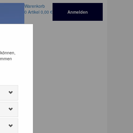
Warenkorb
0
Artikel
0,00 €
Anmelden
 können,
timmen