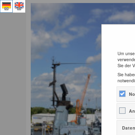
Um unser
verwende
Sie der 
Sie haben
notwendi
No
An
Daten