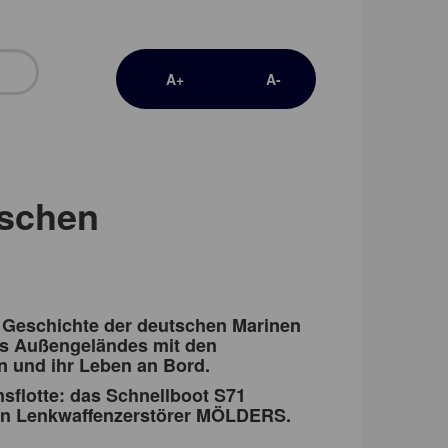
A+
A-
tschen
e Geschichte der deutschen Marinen
es Außengeländes mit den
n und ihr Leben an Bord.
sflotte: das Schnellboot S71
en Lenkwaffenzerstörer MÖLDERS.