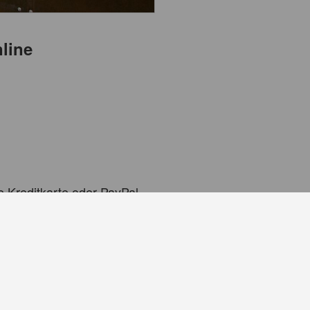
nline
e Kreditkarte oder PayPal
 Tickets oder Sie zeigen den QR-Code direkt auf Ihre