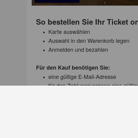
So bestellen Sie Ihr Ticket o
Karte auswählen
Auswahl in den Warenkorb legen
Anmelden und bezahlen
Für den Kauf benötigen Sie:
eine gültige E-Mail-Adresse
für den Zahlungsvorgang eine gültig
einen Drucker zum Ausdrucken Ihres